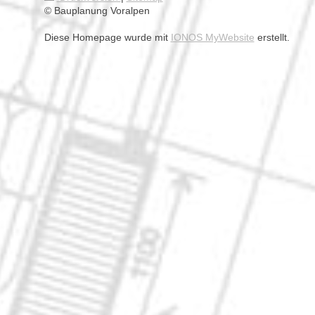
© Bauplanung Voralpen
Diese Homepage wurde mit
IONOS MyWebsite
erstellt.