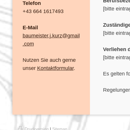
Berufsbez
Telefon
[bitte eintr
+43 664 1617493
Zuständig
E-Mail
[bitte eintr
baumeister.j.kurz@gmail
.com
Verliehen 
[bitte eintr
Nutzen Sie auch gerne
unser
Kontaktformular
.
Es gelten f
Regelungen 
Druckversion
|
Sitemap